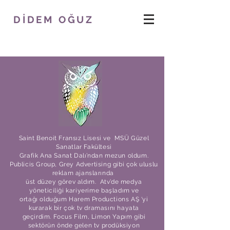
DİDEM OĞUZ
Saint Benoit Fransız Lisesi ve MSÜ Güzel
Sanatlar Fakültesi
Grafik Ana Sanat Dalı’ndan mezun oldum.
Publicis Group, Grey Advertising gibi çok uluslu
reklam ajanslarında
üst düzey görev aldım.
Atv’de medya
yöneticiliği kariyerime başladım ve
ortağı olduğum Harem Productions AŞ ‘yi
kurarak
bir çok tv dramasını hayata
geçirdim.
Focus Film, Limon Yapım gibi
sektörün önde gelen tv prodüksiyon