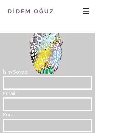
DİDEM OĞUZ
İsim Soyadı
Email
Konu